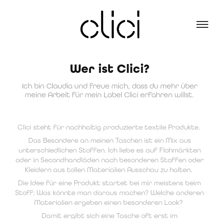
Wer ist Clici?
Ich bin Claudia und freue mich, dass du mehr über
meine Arbeit für mein Label Clici erfahren willst.
Clici steht für nachhaltig produzierte textile Produkte.
Das Besondere an meinen Taschen ist ein Mix aus
unterschiedlichen Stoffen. Ich liebe es auf Flohmärkten
oder in Secondhandläden nach besonderen Stoffen oder
Kleidern aus tollen Materialien Ausschau zu halten.
Die Idee für eine Produkt startet bei mir meistens beim
Stoff: Was könnte man daraus machen? Welche anderen
Materialien ergeben einen besonderen Look?
Damit ergibt sich eine Tasche oft erst im